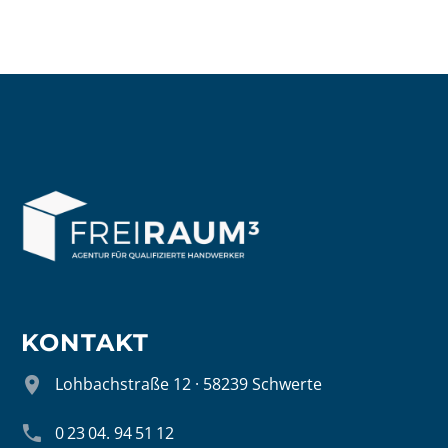
KONTAKT


Lohbachstraße 12 · 58239 Schwerte


0 23 04. 94 51 12