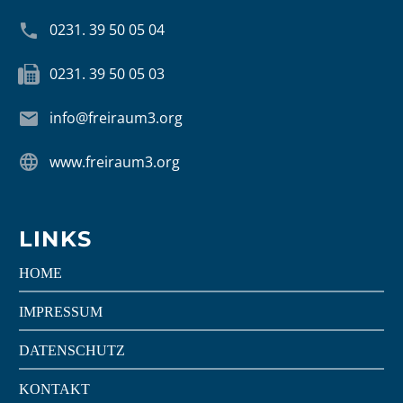


0231. 39 50 05 04


0231. 39 50 05 03


info@freiraum3.org


www.freiraum3.org
LINKS
HOME
IMPRESSUM
DATENSCHUTZ
KONTAKT