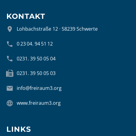
KONTAKT


Lohbachstraße 12 · 58239 Schwerte


0 23 04. 94 51 12


0231. 39 50 05 04


0231. 39 50 05 03


info@freiraum3.org


www.freiraum3.org
LINKS