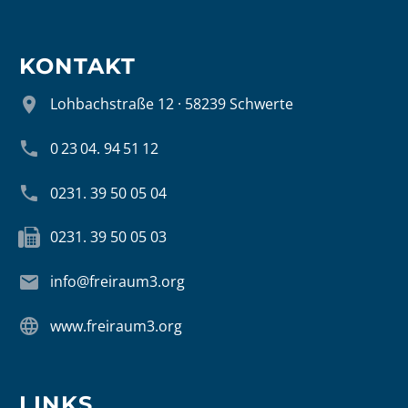
KONTAKT


Lohbachstraße 12 · 58239 Schwerte


0 23 04. 94 51 12


0231. 39 50 05 04


0231. 39 50 05 03


info@freiraum3.org


www.freiraum3.org
LINKS